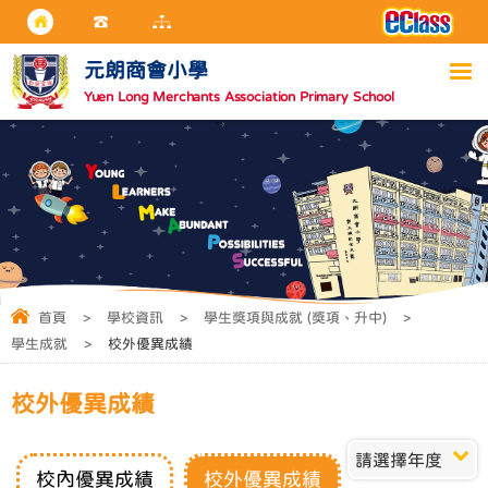
元朗商會小學
Yuen Long Merchants Association Primary School
首頁
>
學校資訊
>
學生獎項與成就 (獎項、升中)
>
學生成就
>
校外優異成績
校外優異成績
請選擇年度
校內優異成績
校外優異成績