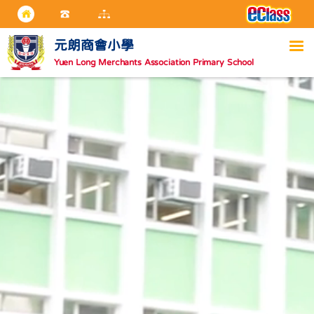
元朗商會小學
Yuen Long Merchants Association Primary School