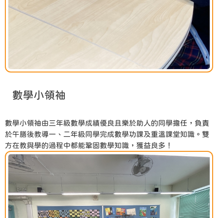
數學小領袖
數學小領袖由三年級數學成績優良且樂於助人的同學擔任，負責
於午膳後教導一、二年級同學完成數學功課及重溫課堂知識。雙
方在教與學的過程中都能鞏固數學知識，獲益良多！