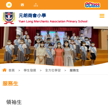
元朗商會小學
Yuen Long Merchants Association Primary School
首頁
>
學生發展
>
全方位學習
>
服務生
服務生
領袖生