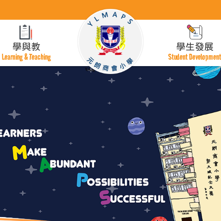
學與教
學生發展
Learning & Teaching
Student Developmen