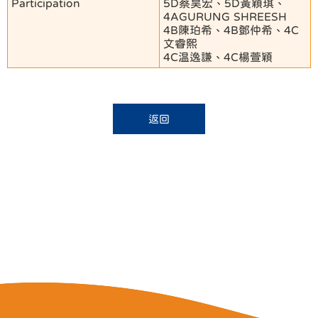
Participation
5D蔡昊宏、5D黃穎琪、
4AGURUNG SHREESH
4B陳珀希、4B鄧仲希、4C
文睿熙
4C温逸謙、4C楊萱穎
返回