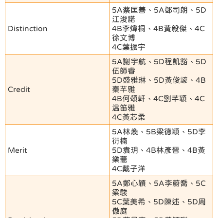
5A蔡匡善、5A鄧司朗、5D
江浚諾
Distinction
4B李煒桐、4B黃毅傑、4C
徐文博
4C葉振宇
5A謝宇航、5D程凱豁、5D
伍師睿
5D盛雅琳、5D黃俊諺、4B
Credit
秦芊雅
4B何頌軒、4C劉芊穎、4C
温笛雅
4C黃芯柔
5A林煥、5B梁德穎、5D李
衍楠
Merit
5D袁玥、4B林彥晉、4B黃
樂蕎
4C戴子洋
5A鄭心穎、5A李蔚喬、5C
梁駿
5C葉美希、5D陳述、5D周
傲庭