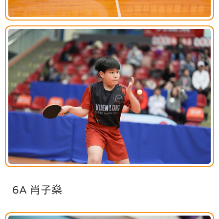
6A 肖子燊