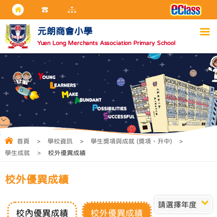
元朗商會小學
Yuen Long Merchants Association Primary School
首頁
>
學校資訊
>
學生獎項與成就 (獎項、升中)
>
學生成就
>
校外優異成績
校外優異成績
請選擇年度
校內優異成績
校外優異成績