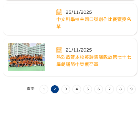
25/11/2025
中文科學校主題口號創作比賽獲獎名
單
21/11/2025
熱烈恭賀本校英詩集誦隊於第七十七
屆朗誦節中榮獲亞軍
頁面:
1
2
3
4
5
6
7
8
9