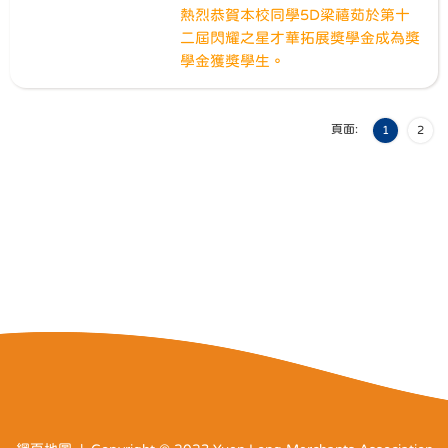
熱烈恭賀本校同學5D梁禧茹於第十
二屆閃耀之星才華拓展獎學金成為獎
學金獲獎學生。
頁面:
1
2