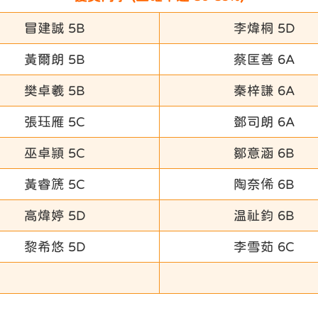
冒建誠 5B
李煒桐 5D
黃爾朗 5B
蔡匡善 6A
樊卓羲 5B
秦梓謙 6A
張珏雁 5C
鄧司朗 6A
巫卓頴 5C
鄒意涵 6B
黃睿篪 5C
陶奈俙 6B
高煒婷 5D
温祉鈞 6B
黎希悠 5D
李雪茹 6C