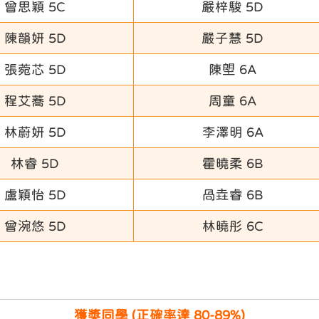
曾思穎 5C
嚴梓駿 5D
陳韻妍 5D
嚴子慧 5D
張菀芯 5D
陳塱 6A
程艾蕎 5D
周童 6A
林蔚妍 5D
李澤明 6A
林睿 5D
霍曉柔 6B
盧穎怡 5D
咼垚睿 6B
曾涴悠 5D
林曉彤 6C
獲獎同學 (正確率達 80-89%)