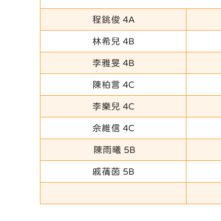
程銚俊 4A
林希兒 4B
李雅旻 4B
陳柏言 4C
李樂兒 4C
佘維信 4C
陳雨曦 5B
戚蒨茵 5B