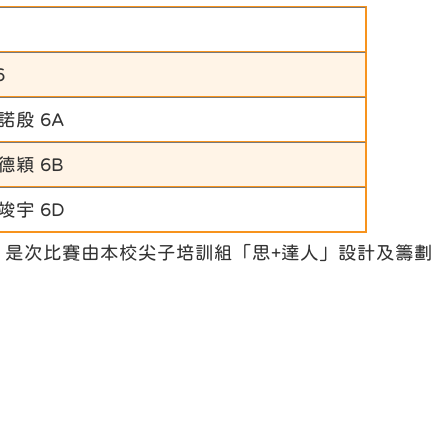
6
諾殷 6A
德穎 6B
竣宇 6D
是次比賽由本校尖子培訓組「思+達人」設計及籌劃