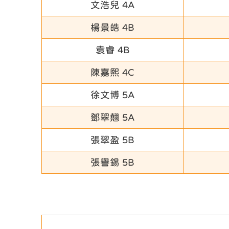
文浩兒 4A
楊景皓 4B
袁睿 4B
陳嘉熙 4C
徐文博 5A
鄧翠翹 5A
張翠盈 5B
張譽錫 5B