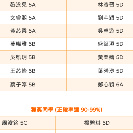
黎泳兒 5A
林彥晉 5D
文睿熙 5A
劉芊穎 5D
黃芯柔 5A
吳卓遊 5D
莫晞雅 5B
盛鉦洹 5D
吳凱玥 5B
黃樂蕎 5D
王芯怡 5B
葉晞澄 5D
蔡子淳 5B
鄭心穎 6A
獲獎同學 (正確率達 90-99%)
周浚銘 5C
楊碧琪 5D