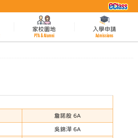
家校園地
入學申請
t
PTA & Alumni
Admissions
詹諾殷 6A
吳錦澕 6A