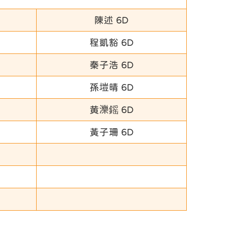
陳述 6D
程凱豁 6D
秦子浩 6D
孫塏晴 6D
黄濼鎐 6D
黃子珊 6D