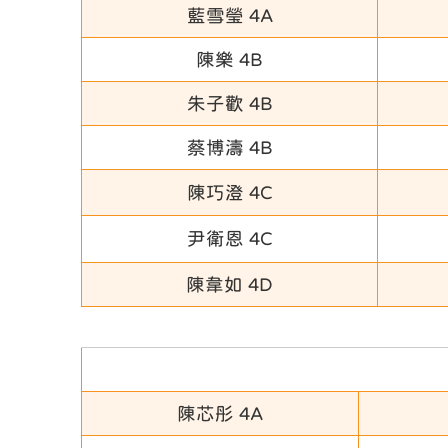
藍雪瑩 4A
陳樂 4B
朱子歡 4B
蔡博濤 4B
陳巧澄 4C
尹衛恩 4C
陳韋如 4D
陳芯彤 4A