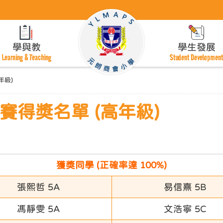
學與教
學生發展
Learning & Teaching
Student Developmen
年級)
得獎名單 (高年級)
獲獎同學
(正確率達 100%)
張熙哲 5A
易信熹 5B
馮靜雯 5A
文浩寧 5C