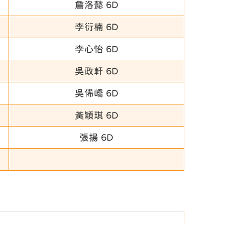
詹洛懿 6D
李衍楠 6D
李心怡 6D
吳政軒 6D
吳俙嶠 6D
黃穎琪 6D
張揚 6D