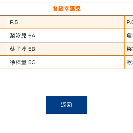
各級幸運兒
P.5
P.
黎泳兒 5A
詹
蔡子淳 5B
梁
徐梓量 5C
歐
返回