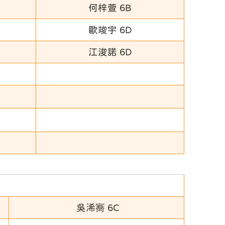
何梓萱 6B
歐竣宇 6D
江浚諾 6D
吳浠㝯 6C