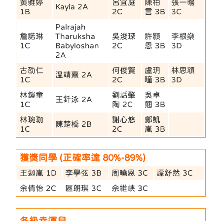
黄雅婷
呂宜庭
陳柏
張一暘
Kayla 2A
1B
2C
言 3B
3C
Palrajah
詹諾琳
Tharuksha
吳浚琛
許顥
李根燊
1C
Babyloshan
2C
恩 3B
3D
2A
古劭仁
何俊賢
盧玥
林思穎
温靖熹 2A
1C
2C
曈 3B
3D
林鎧童
劉話肇
吳卓
王釺泳 2A
1C
陶 2C
翹 3B
林琬珈
謝心悠
鄭凱
陳楚橋 2B
1C
2C
嵐 3B
獲獎同學 (正確率達 80%-89%)
王迦嵐 1D
李學弦 3B
周曉恩 3C
譚舒然 3C
余倩怡 2C
區朗琪 3C
佘維峽 3C
各級幸運兒