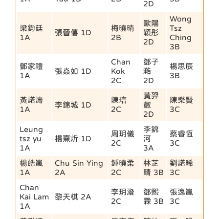
2D
Wong
歐陽
梁鈞廷
梅曉晴
Tsz
張晉僖 1D
穎彤
1A
2B
Ching
2D
3B
Chan
鄧子
鄧家禮
楊思辰
張焱如 1D
Kok
澔
1A
3B
2C
2D
黃羿
黃諾濤
陳琂
陳樂賢
李錦城 1D
叡
1A
2C
3C
2D
Leung
李錦
周玥儀
蔡睿恆
tsz yu
楊熹炘 1D
河
2C
3C
1A
3A
楊皓嵐
Chu Sin Ying
鍾曉柔
林芷
劉諾晞
1A
2A
2C
晴 3B
3C
Chan
李玥澄
鄧熙
張逸嵐
Kai Lam
黎天棋 2A
2C
霖 3B
3C
1A