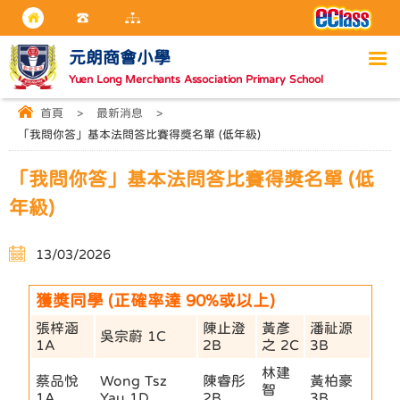
元朗商會小學
Yuen Long Merchants Association Primary School
首頁
>
最新消息
>
「我問你答」基本法問答比賽得獎名單 (低年級)
「我問你答」基本法問答比賽得獎名單 (低
年級)
13/03/2026
獲獎同學 (正確率達 90%或以上)
張梓涵
陳止澄
黃彥
潘祉源
吳宗蔚 1C
1A
2B
之 2C
3B
林建
蔡品悅
Wong Tsz
陳睿彤
黃柏豪
智
1A
Yau 1D
2B
3B