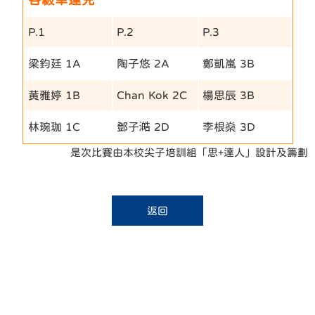
P.1
P.2
P.3
梁鈞廷 1A
陶子悠 2A
鄭凱嵐 3B
黄雅婷 1B
Chan Kok 2C
楊思辰 3B
林琬珈 1C
鄧子澔 2D
李根燊 3D
是次比賽由本校尖子培訓組「思+達人」設計及籌劃
返回