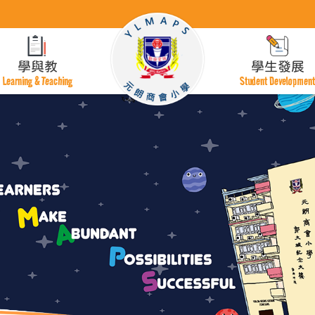
學與教
學生發展
Learning & Teaching
Student Developmen