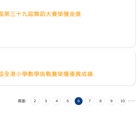
區第三十九屆舞蹈大賽榮獲金獎
屆全港小學數學挑戰賽榮獲優異成績
頁面:
2
3
4
5
6
7
8
9
10
…
…