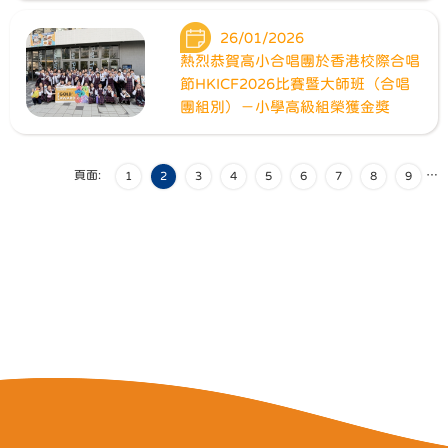
26/01/2026
熱烈恭賀高小合唱團於香港校際合唱
節HKICF2026比賽暨大師班（合唱
團組別）－小學高級組榮獲金獎
頁面:
…
1
2
3
4
5
6
7
8
9