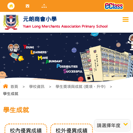
元朗商會小學
Yuen Long Merchants Association Primary School
首頁
>
學校資訊
>
學生獎項與成就 (獎項、升中)
>
學生成就
學生成就
請選擇年度
校內優異成績
校外優異成績