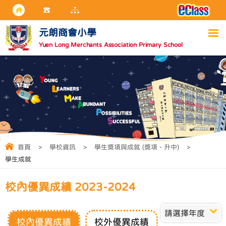
元朗商會小學
Yuen Long Merchants Association Primary School
首頁
>
學校資訊
>
學生獎項與成就 (獎項、升中)
>
學生成就
校內優異成績 2023-2024
請選擇年度
校內優異成績
校外優異成績