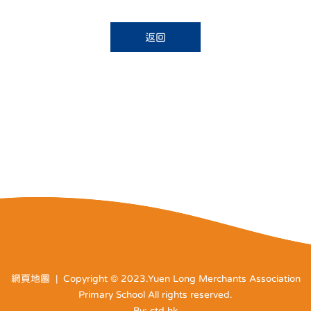
返回
網頁地圖
| Copyright © 2023.Yuen Long Merchants Association
Primary School All rights reserved.
By: ctd.hk