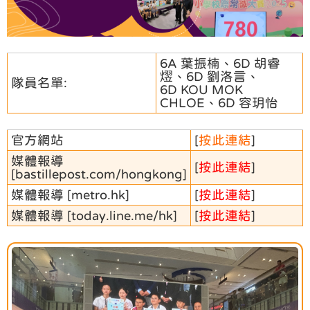
6A 葉振楠、6D 胡睿
熤、6D 劉洛言、
隊員名單:
6D KOU MOK
CHLOE、6D 容玥怡
官方網站
[
按此連結
]
媒體報導
[
按此連結
]
[bastillepost.com/hongkong]
媒體報導 [metro.hk]
[
按此連結
]
媒體報導 [today.line.me/hk]
[
按此連結
]