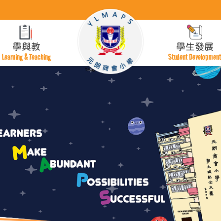
學與教
學生發展
Learning & Teaching
Student Developmen