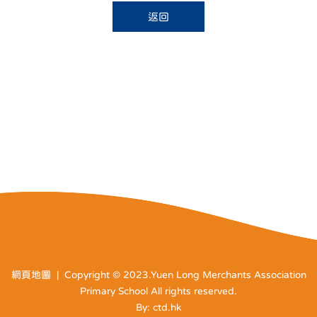
返回
網頁地圖
| Copyright © 2023.Yuen Long Merchants Association
Primary School All rights reserved.
By: ctd.hk