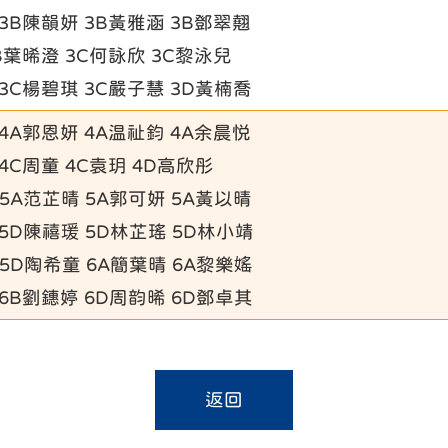
 3B陳韻妍 3B黃雅涵 3B鄧翠翹
B葉晞澄 3C何詠欣 3C黎泳兒
 3C楊碧琪 3C嚴子慧 3D黃楠喬
 4A郭恩妍 4A温祉鈞 4A余晨悦
4C周童 4C袁玥 4D高欣彤
 5A范芷晴 5A郭可妍 5A黃以晴
 5D陳禧瑗 5D林芷瑤 5D林小靖
 5D陶希童 6A簡葉晴 6A黎樂媱
 6B劉鏸婷 6D周韵晞 6D鄧卓其
返回