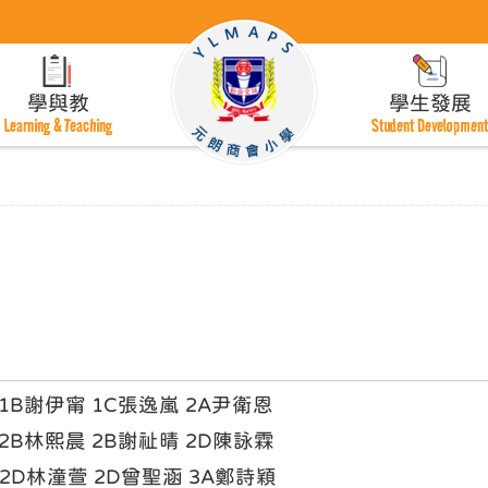
學與教
學生發展
Learning & Teaching
Student Developmen
 1B謝伊甯 1C張逸嵐 2A尹衛恩
 2B林熙晨 2B謝祉晴 2D陳詠霖
 2D林潼萱 2D曾聖涵 3A鄭詩穎