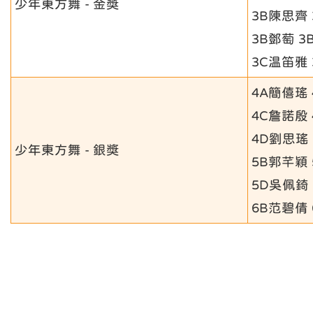
少年東方舞 - 金獎
3B陳思齊
3B鄧萄 3
3C温笛雅
4A簡僖瑤
4C詹諾殷 
4D劉思瑤
少年東方舞 - 銀獎
5B郭芊穎
5D吳佩錡
6B范碧倩