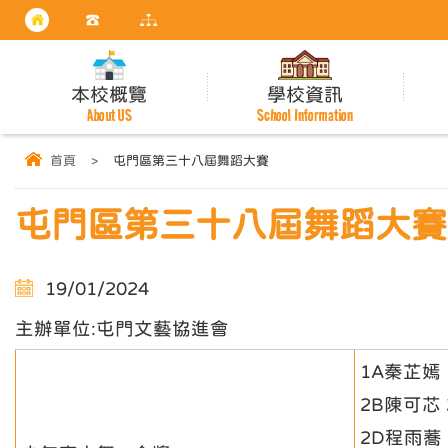
本校概覽
學校資訊
About US
School Information
首頁
>
屯門區第三十八屆舞蹈大賽
屯門區第三十八屆舞蹈大賽
19/01/2024
主辦單位:屯門文藝協進會
1A秦芷嫣
2B陳可芯
2D程雨蕎