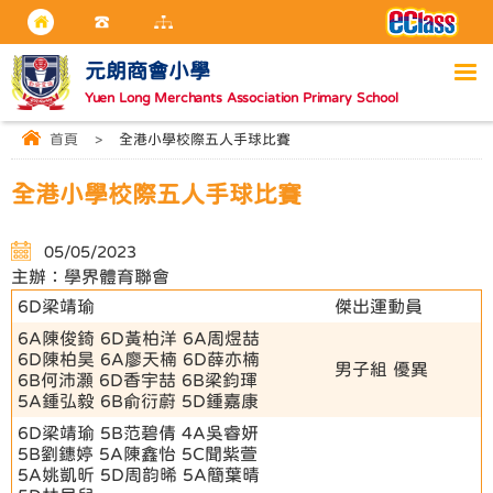
元朗商會小學
Yuen Long Merchants Association Primary School
首頁
>
全港小學校際五人手球比賽
全港小學校際五人手球比賽
05/05/2023
主辦：學界體育聯會
6D梁靖瑜
傑出運動員
6A陳俊錡 6D黃柏洋 6A周煜喆
6D陳柏昊 6A廖天楠 6D薛亦楠
男子組 優異
6B何沛灝 6D香宇喆 6B梁鈞琿
5A鍾弘毅 6B俞衍蔚 5D鍾嘉康
6D梁靖瑜 5B范碧倩 4A吳睿妍
5B劉鏸婷 5A陳鑫怡 5C聞紫萱
5A姚凱昕 5D周韵晞 5A簡葉晴