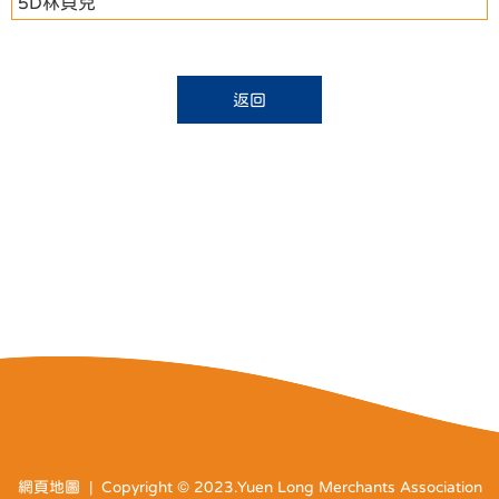
5D林貝兒
返回
網頁地圖
| Copyright © 2023.Yuen Long Merchants Association