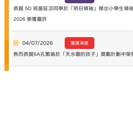
恭賀 5D 班盛鉦洹同學於「明日領袖」傑出小學生領
2026 榮獲嘉許
04/07/2026
獲獎消息
熱烈恭賀6A孔繁瑜於「天水圍的孩子」獎勵計劃中榮
15/06/2026
獲獎消息
第七十八屆學校音樂節成績
09/06/2026
最新消息
2026商小簡介會暨多元體驗課
更多