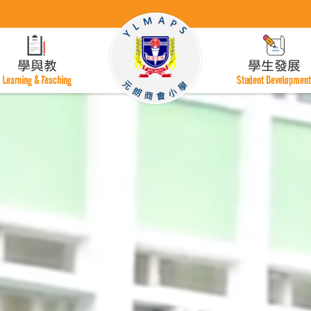
學與教
學生發展
Learning & Teaching
Student Developmen